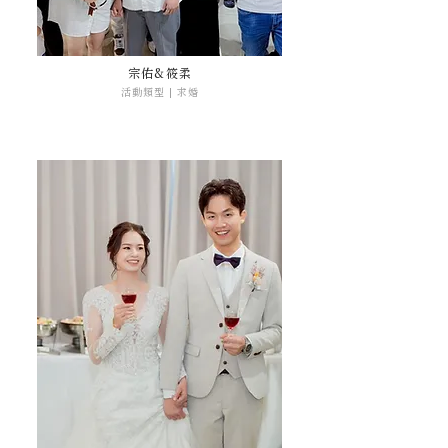
宗佑&筱柔
活動類型 | 求婚