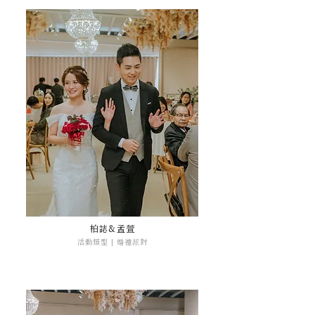
柏誌&孟萱
活動類型 | 婚禮派對