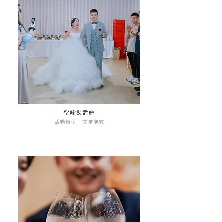
聖喻&孟庭
活動類型 | 文定儀式