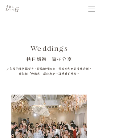
Weddings
扶日婚禮｜實拍分享
光影裡的擁抱與誓言，從進場到擁吻，都被柔和而乾淨地收藏。
讓每個「我願意」都成為能一再重看的片段。