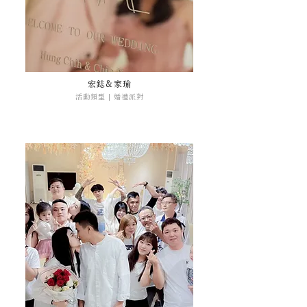
宏鋕&家瑜
活動類型 | 婚禮派對