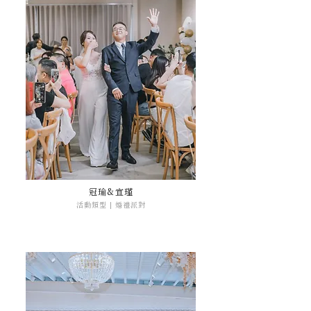
冠瑜&宜瑾
活動類型 | 婚禮派對